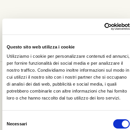
LEGGI ANCHE
Questo sito web utilizza i cookie
Vedi tutte le stories
Utilizziamo i cookie per personalizzare contenuti ed annunci,
per fornire funzionalità dei social media e per analizzare il
NEWS
"Sunny Dancer” è il film di apertura di
nostro traffico. Condividiamo inoltre informazioni sul modo in
cui utilizzi il nostro sito con i nostri partner che si occupano
Giffoni56
di analisi dei dati web, pubblicità e social media, i quali
potrebbero combinarle con altre informazioni che hai fornito
AVVISO IMPORTANTE
loro o che hanno raccolto dal tuo utilizzo dei loro servizi.
Leone Film Group Spa informa di aver
rilevato un attacco informatico.
Selezione
Necessari
del
NEWS