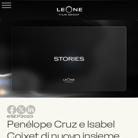
6
SEP
2023
Penélope Cruz e Isabel
Coixet di nuovo insieme