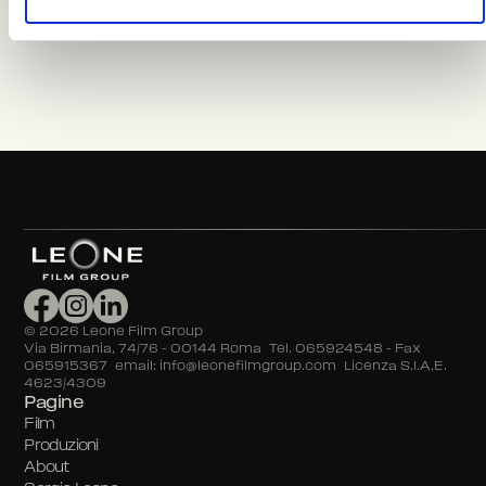
©
2026
Leone Film Group
Via Birmania, 74/76 – 00144 Roma Tel. 065924548 – Fax
065915367 email: info@leonefilmgroup.com Licenza S.I.A.E.
4623/4309
Pagine
Film
Produzioni
About