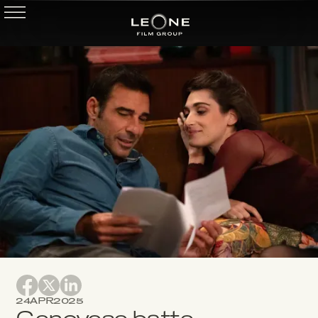
24
APR
2025