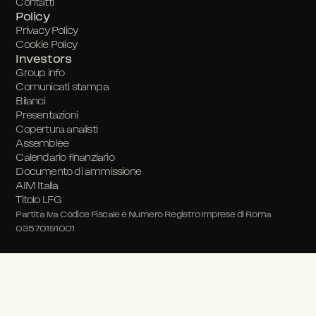
Contatti
Policy
Privacy Policy
Cookie Policy
Investors
Group info
Comunicati stampa
Bilanci
Presentazioni
Copertura analisti
Assemblee
Calendario finanziario
Documento di ammissione
AIM Italia
Titolo LFG
Partita Iva Codice Fiscale e Numero Registro Imprese di Roma
03570191001