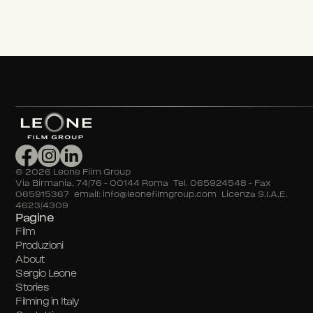
©
2026
Leone Film Group
Via Birmania, 74/76 – 00144 Roma Tel. 065924548 – Fax
065915367 email: info@leonefilmgroup.com Licenza S.I.A.E.
4623/4309
Pagine
Film
Produzioni
About
Sergio Leone
Stories
Filming in Italy