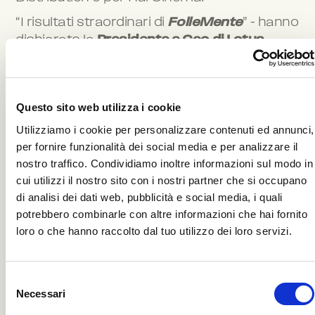
“I risultati straordinari di
FolleMente
” – hanno
dichiarato la
Presidente e Ceo di Lotus
Production
Raffaella Leone
e il
Ceo Andrea
Leone
– “hanno superato ogni aspettativa
andando oltre perfino a quelli di
Perfetti
Questo sito web utilizza i cookie
Sconosciuti
. Un traguardo che ci riempie
d’orgoglio e che è il frutto dell’eccezionale
Utilizziamo i cookie per personalizzare contenuti ed annunci,
talento di Paolo Genovese, della forza di un
per fornire funzionalità dei social media e per analizzare il
cast incredibile, della bellissima scrittura
nostro traffico. Condividiamo inoltre informazioni sul modo in
cui utilizzi il nostro sito con i nostri partner che si occupano
degli sceneggiatori e del lavoro impeccabile
di analisi dei dati web, pubblicità e social media, i quali
della distribuzione di 01. Un grazie di cuore
potrebbero combinarle con altre informazioni che hai fornito
va anche al pubblico che ha accolto questo
loro o che hanno raccolto dal tuo utilizzo dei loro servizi.
film con entusiasmo e calore rendendo
tutto questo possibile.”
Selezione
Necessari
del
consenso